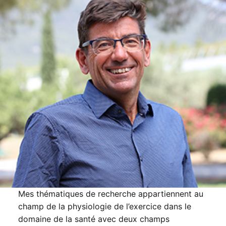
Equipements
Membres J-AP2S
Contact
Membres permanents et rattachés
Projets
Doctorants
Projets en cours
Production scientifique
Personnels techniques et administratifs
Projets archivés
Publications scientifiques
Formation
Rapports d’expertises
Actualités
Thèses & HDR
Mes thématiques de recherche appartiennent au
champ de la physiologie de l’exercice dans le
domaine de la santé avec deux champs