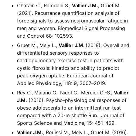
Chatain C., Ramdani S.,
Vallier J.M.
, Gruet M.
(2021). Recurrence quantification analysis of
force signals to assess neuromuscular fatigue in
men and women. Biomedical Signal Processing
and Control 68: 102593.
Gruet M., Mely L.,
Vallier J.M.
(2018). Overall and
differentiated sensory responses to
cardiopulmonary exercise test in patients with
cystic fibrosis: kinetics and ability to predict
peak oxygen uptake. European Journal of
Applied Physiology, 118: 9, 2007–2019.
Rey O., Maïano C., Nicol C., Mercier C.-S.,
Vallier
J.M.
(2016). Psycho-physiological responses of
obese adolescents to an intermittent run test
compared with a 20-m shuttle Run. Journal of
Sports Science and Medicine, 15: 451–459.
Vallier J.M.
, Rouissi M., Mely L., Gruet M. (2016).