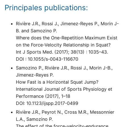
Principales publications:
Rivière J.R., Rossi J., Jimenez-Reyes P., Morin J-
B. and Samozino P.
Where does the One-Repetition Maximum Exist
on the Force-Velocity Relationship in Squat?
Int J Sports Med. (2017); 38(13) : 1035–43.
DOI : 10.1055/s-0043-116670
Samozino P., Rivière J.R., Rossi J., Morin J-B.,
Jimenez-Reyes P.
How Fast is a Horizontal Squat Jump?
International Journal of Sports Physiology et
Performance (2017), 1–18
DOI: 10.1123/ijspp.2017-0499
Rivière J.R., Peyrot N., Cross M.R., Messonnier
L.A., Samozino P.
The effect of the force-velocity-endurance