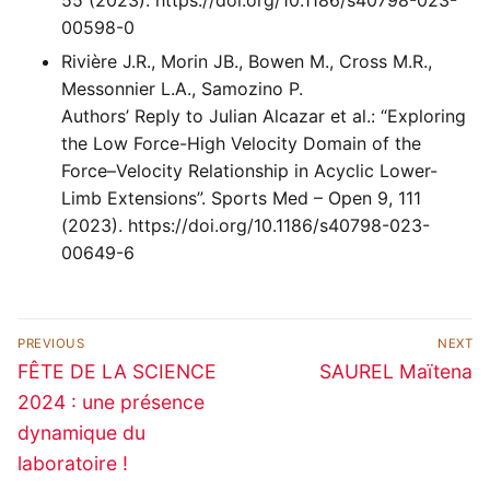
55 (2023). https://doi.org/10.1186/s40798-023-
00598-0
Rivière J.R., Morin JB., Bowen M., Cross M.R.,
Messonnier L.A., Samozino P.
Authors’ Reply to Julian Alcazar et al.: “Exploring
the Low Force-High Velocity Domain of the
Force–Velocity Relationship in Acyclic Lower-
Limb Extensions”. Sports Med – Open 9, 111
(2023). https://doi.org/10.1186/s40798-023-
00649-6
Navigation
PREVIOUS
NEXT
de
Previous
Next
FÊTE DE LA SCIENCE
SAUREL Maïtena
post:
post:
l’article
2024 : une présence
dynamique du
laboratoire !