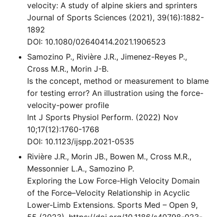
velocity: A study of alpine skiers and sprinters
Journal of Sports Sciences (2021), 39(16):1882-
1892
DOI: 10.1080/02640414.2021.1906523
Samozino P., Rivière J.R., Jimenez-Reyes P.,
Cross M.R., Morin J-B.
Is the concept, method or measurement to blame
for testing error? An illustration using the force-
velocity-power profile
Int J Sports Physiol Perform. (2022) Nov
10;17(12):1760-1768
DOI: 10.1123/ijspp.2021-0535
Rivière J.R., Morin JB., Bowen M., Cross M.R.,
Messonnier L.A., Samozino P.
Exploring the Low Force-High Velocity Domain
of the Force–Velocity Relationship in Acyclic
Lower-Limb Extensions. Sports Med – Open 9,