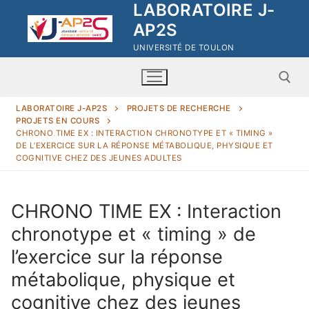
LABORATOIRE J-
Aller
au
AP2S
contenu
UNIVERSITÉ DE TOULON
LABORATOIRE J-AP2S
PROJETS DE RECHERCHE
PROJETS EN COURS
Rechercher :
CHRONO TIME EX : INTERACTION CHRONOTYPE ET « TIMING »
DE L’EXERCICE SUR LA RÉPONSE MÉTABOLIQUE, PHYSIQUE ET
COGNITIVE CHEZ DES JEUNES ADULTES
CHRONO TIME EX : Interaction
chronotype et « timing » de
Rechercher
:
l’exercice sur la réponse
métabolique, physique et
Laboratoire J-AP2S
cognitive chez des jeunes