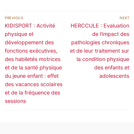
Navigation
PREVIOUS
NEXT
de
Previous
Next
KIDISPORT : Activité
HERCCULE : Evaluation
post:
post:
l’article
physique et
de l’impact des
développement des
pathologies chroniques
fonctions exécutives,
et de leur traitement sur
des habiletés motrices
la condition physique
et de la santé physique
des enfants et
du jeune enfant : effet
adolescents
des vacances scolaires
et de la fréquence des
sessions