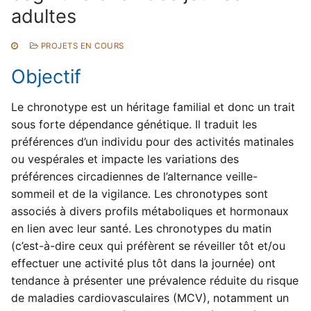
Equipements
Membres J-AP2S
adultes
Contact
Membres permanents et rattachés
Projets
PROJETS EN COURS
Doctorants
Projets en cours
Production scientifique
Objectif
Personnels techniques et administratifs
Projets archivés
Publications scientifiques
Formation
Le chronotype est un héritage familial et donc un trait
sous forte dépendance génétique. Il traduit les
Rapports d’expertises
Actualités
préférences d’un individu pour des activités matinales
Thèses & HDR
ou vespérales et impacte les variations des
préférences circadiennes de l’alternance veille-
sommeil et de la vigilance. Les chronotypes sont
associés à divers profils métaboliques et hormonaux
en lien avec leur santé. Les chronotypes du matin
(c’est-à-dire ceux qui préfèrent se réveiller tôt et/ou
effectuer une activité plus tôt dans la journée) ont
tendance à présenter une prévalence réduite du risque
de maladies cardiovasculaires (MCV), notamment un